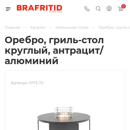
0
—
—
—
Главная
Каталог
Каминные столы
Оребро, гриль-
Оребро, гриль-стол
круглый, антрацит/
алюминий
Артикул:
0173-72