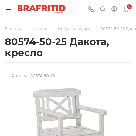
0
—
—
—
Главная
Каталог
Кресла и стулья
80574-50-25 Дако
80574-50-25 Дакота,
кресло
Артикул:
80574-50-25